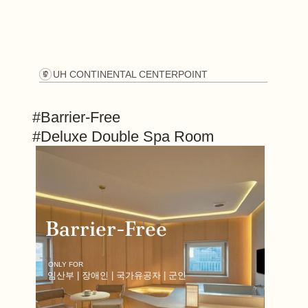
UH CONTINENTAL CENTERPOINT
#Barrier-Free 
#Deluxe Double Spa Room
Barrier-Free
ONLY FOR
임산부 | 장애인 | 국가유공자 | 군인