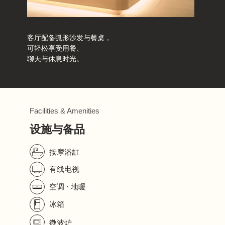
客厅配备弧形沙发与餐桌，
可轻松享受用餐、
聊天与休息时光。
Facilities & Amenities
设施与备品
按摩浴缸
有线电视
空调 · 地暖
冰箱
微波炉