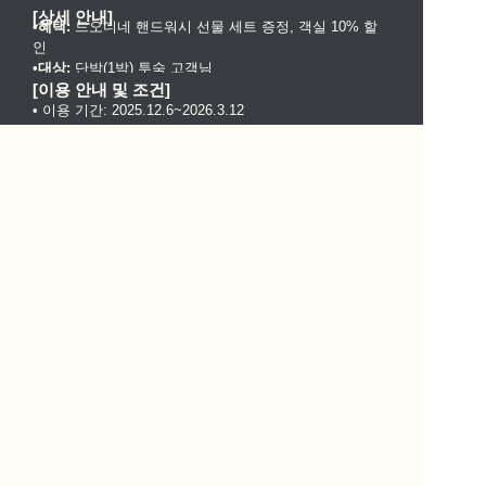
[상세 안내]
•
혜택:
 드오디네 핸드워시 선물 세트 증정, 객실 10% 할
인 
•
대상:
 단박(1박) 투숙 고객님
[이용 안내 및 조건]
• 이용 기간: 2025.12.6~2026.3.12
  (단, 2025년 25.12.18~12.31 / 26.2.14~2.21 제외)
• 선물 세트는 예약당 1세트씩 제공됩니다.
[프로모션 운영 지점 및 객실]
•UH 스위트 더 서울 (전 객실)
•UH 스위트 서울 스퀘어 (전 객실)
[문의 방법]
(전화 및 문자)
채널톡 이용
070-4245-9829