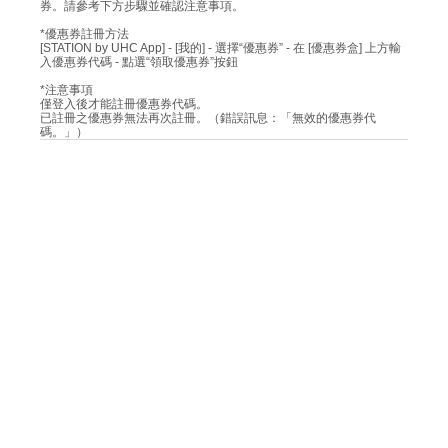
券。請參考下方步驟並確認注意事項。
*優惠券註冊方法
[STATION by UHC App] - [我的] - 選擇“優惠券” - 在 [優惠券盒] 上方輸
入優惠券代碼 - 點選“領取優惠券”按鈕
*注意事項
僅登入後才能註冊優惠券代碼。
已註冊之優惠券無法再次註冊。（錯誤訊息：「無效的優惠券代
碼。」）