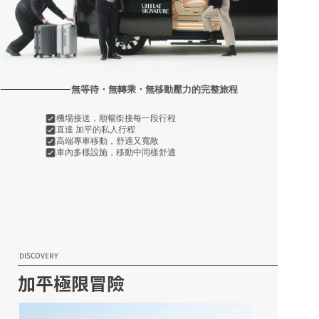
無等待・無轉乘・無移動壓力的完整旅程
機場接送，順暢銜接每一段行程
直達 加平的私人行程
高端專車移動，舒適又寬敞
車內多樣設施，移動中同樣舒適
DISCOVERY
加平極限冒險