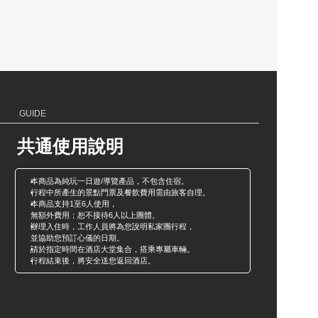
GUIDE
共通使用說明
本商品為純玩一日遊/導覽產品，不包含住宿。
行程中所產生的景點門票及餐飲費用需由旅客自理。
本商品支持1至6人使用，
無額外費用；恕不接待6人以上團體。
辦理入住時，工作人員將為您說明私家團行程，
並協助您預訂心儀的日期。
請於指定時間在酒店大堂集合，搭乘專屬車輛。
行程結束後，將安全送您返回酒店。