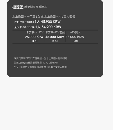
極速區
3種休閒項目-價目表
橋樑滑索
·1人 66,000 
水上樂園 + 卡丁車1次 或 水上樂園 + ATV單人套餐
·1,680公尺 / 
1人 45,900 KRW
·上午 (9:00~13:00) 
·必須穿著過膝
·
1人 54,900 KRW
全天 (9:00~18:00) 
蹦極（自選
卡丁車 or  ATV
卡丁車+ATV套餐
ATV雙人
·1人 40,000 
25,000 KRW 
48,000 KRW 
35,000 KRW 
·55公尺 · 北漢
(1人)
(1人)
(1台)
·每週四休息 / 
·
購買門票時可無限次使用超大型水上樂園 + 怪物滑道
·
鯊魚快艇使用券需單獨購買（1人 1萬韓元）
·
ATV：僅限持有駕駛執照者使用（可與子女雙人搭乘）