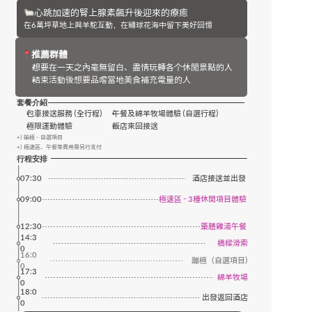
心跳加速的腎上腺素飆升後迎來的療癒
在6萬坪草地上與羊駝互動，在繡球花海中留下美好回憶
推薦群體
想要在一天之內毫無留白、盡情玩轉各个休閒景點的人
結束活動後想要品嚐當地美食補充電量的人
套餐介紹
包車接送服務 (全行程)
午餐及綿羊牧場體驗 (自選行程)
極限運動體驗
飯店來回接送
+) 蹦極 - 自選項目
+) 極速區、午餐等費用需另行支付
行程安排 
07:30
酒店接送並出發
09:00
極速區 - 3種休閒項目體驗
12:30
藥膳雞湯午餐
14:3
橋樑滑索
0
16:0
蹦極（自選項目)
0
17:3
綿羊牧場
0
18:0
出發返回酒店
0