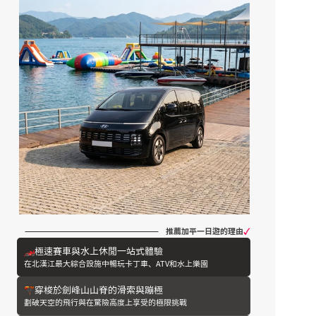
推薦加平一日遊的理由
極速賽車與水上休閒一站式體驗
在北漢江最大綜合設施中暢玩卡丁車、ATV和水上樂園
穿梭於劍峰山山脊的滑索與蹦極
劃破天空的飛行與在驚險高度上享受的極限挑戰