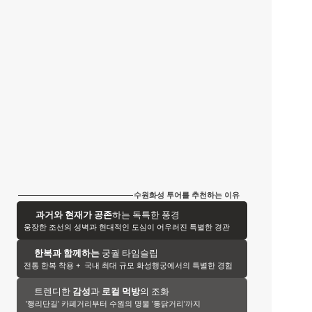
수원화성 투어를 추천하는 이유
과거와 현재가 공존
하는 독특한 풍경
웅장한 조선의 성벽과 현대적인 도심이 어우러진 특별한 경관
한복과 함께하는
 궁궐 타임슬립
전통 한복 착용 +  국내 최대 규모 화성행궁에서의 특별한 경험
트렌디한 
감성
과 
로컬 먹방
의 조화
 '행리단길' 카페거리부터 수원의 명물 '통닭거리'까지