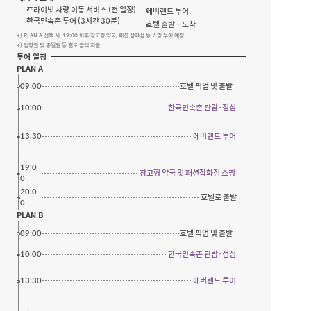
프라이빗 차량 이동 서비스 (전 일정)
에버랜드 투어
한국민속촌 투어 (3시간 30분)
호텔 출발 · 도착
+) PLAN A 선택 시, 19:00 이후 창고형 약국, 패션 잡화점 등 쇼핑 투어 예정
+) 입장권 및 종일권 등 별도 금액 지불
투어 일정
PLAN A
09:00
호텔 픽업 및 출발
10:00
한국민속촌 관람·점심
13:30
에버랜드 투어
19:0
창고형 약국 및 패션잡화점 쇼핑
0
20:0
호텔로 출발
0
PLAN B
09:00
호텔 픽업 및 출발
10:00
한국민속촌 관람·점심
13:30
에버랜드 투어