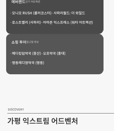
에버랜드
에버랜드
인기 어트랙션
·모니모 RUSH (롤러코스터)
·사파리월드: 더 와일드
·빛의 수호자들 
·로스트밸리 (사파리)
·아마존 익스프레스 (워터 어트랙션)
·문라이트 퍼레
쇼핑 투어
쇼핑 투어
창고형 약국
·메디킹덤약국 (용산)
·오프약국 (홍대)
·뉴뉴 (동대문 / 
·명동레디영약국 (명동)
·미미라인 (동대문
DISCOVERY
가평 익스트림 어드벤처