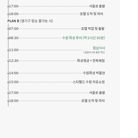
17:00
서울로 출발
18:00
호텔 도착 및 하차
PLAN B
 (열기구 탑승 불가능 시)
07:00
호텔 픽업 및 출발
08:30
수원 화성 투어 (약 2시간 30분)
점심식사
11:00
(생갈비 OR 통닭 택1)
12:30
화성행궁 + 한복체험
14:00
수원화성 박물관
15:00
스타필드 수원 자유쇼핑
17:00
서울로 출발
18:00
호텔 도착 및 하차