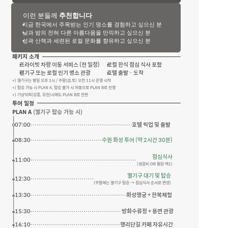
이런 분들께
 추천합니다
지금 한국에서 주목받는 인기 명소를 경험하고 싶으신 분
낮과 밤의 전혀 다른 아름다움을 만끽하고 싶으신 분
성곽 산책과 세련된 로컬 문화를 향유하고 싶으신 분
패키지 소개
프라이빗 차량 이동 서비스 (전 일정)
로컬 한식 점심 식사 포함
열기구 또는 로컬 인기 명소 관광
호텔 출발 · 도착
+) 열기구는 평일 오후 1시 / 주말(금,토) 오전 11시 운행 시작
+) 탑승 가능 시 PLAN A, 탑승 불가 시 자동으로 PLAN B로 진행
+) 기상악화(강풍, 우천)시에도 PLAN B로 전환
투어 일정
PLAN A
 (열기구 탑승 가능 시)
07:00
호텔 픽업 및 출발
08:30
수원 화성 투어 (약 2시간 30분)
점심식사
11:00
(생갈비 OR 통닭 택1)
열기구 대기 및 탑승
12:30
(주말에는 열기구 탑승 → 점심식사 순서로 변경)
13:30
화성행궁 + 한복체험
15:30
방화수류정 + 용연 관광
16:10
행리단길 카페 자유시간