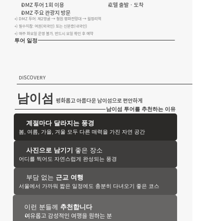
DMZ 투어 1회 이용
호텔 출발 · 도착
DMZ 주요 관광지 방문
+) DMZ 투어: 제2땅굴 → 철원 평화전망대 → 월정리역
+) 필수지참: 여권(외국인) 또는 신분증(내국인)
+) 매주 화요일 운영 불가, 반드시 요일 확인 후 예약
투어 일정
DISCOVERY
남이섬
평화롭고 아름다운 남이섬으로 편안하게
남이섬 투어를 추천하는 이유
계절마다 달라지는 풍경
봄, 여름, 가을, 겨울 모두 다른 매력을 가진 자연 공간
사진으로 남기기
 좋은 장소
어디를 찍어도 자연스럽게 완성되는 풍경
부담 없는 
근교 여행
서울에서 가까워 짧은 일정에도 충분히 다녀오기 좋은 코스
이런 분들께
 추천합니다
여유롭고 감성적인 여행을 원하는 분