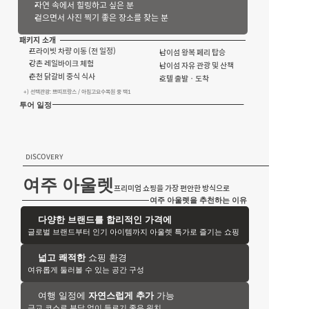
자연 속에서 힐링하고 싶은 분
걸으면서 사진 찍기 좋은 장소를 찾는 분
패키지 소개
프라이빗 차량 이동 (전 일정)
남이섬 왕복 페리 탑승
강촌 레일바이크 체험
남이섬 자유 관광 및 산책
춘천 닭갈비 중식 식사
호텔 출발 · 도착
   +) 선택관광: 쁘띠프랑스 / 아침고요수목원 중 택1
투어 일정
DISCOVERY
여주 아울렛
프리미엄 쇼핑을 가장 편안한 방식으로
여주 아울렛을 추천하는 이유
다양한 브랜드를 합리적인 가격에
글로벌 브랜드부터 인기 아이템까지 아울렛 특가로 즐기는 쇼핑
넓고 쾌적한
 쇼핑 환경
여유롭게 둘러볼 수 있는 공간 구성
여행 일정에 
자연스럽게 추가
 가능
근교 코스로 부담 없이 들르기 좋은 위치