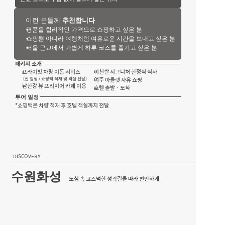
이런 분들께
 추천합니다
명품을 합리적인 가격으로 쇼핑하고 싶은 분
쇼핑뿐 아니라 여행처럼 여유로운 시간을 보내고 싶은 분
서울 근교에서 가볍게 하루 코스를 즐기고 싶은 분
패키지 소개
프라이빗 차량 이동 서비스
이천쌀 시그니처 한정식 식사
(전 일정 / 쇼핑백 적재 및 객실 전달)
여주 아울렛 자유 쇼핑
남한강 뷰 프리미어 카페 이용
호텔 출발 · 도착
투어 일정
*쇼핑백은 차량 적재 후 호텔 객실까지 전달
DISCOVERY
수원화성
도심 속 고즈넉한 성곽길을 따라 편안하게