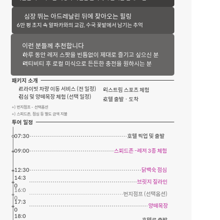
심장 뛰는 아드레날린 뒤에 찾아오는 힐링
6만 평 초지 속 알파카와의 교감, 수국 꽃밭에서 남기는 추억 
이런 분들께 추천합니다
하루 동안 레저 스팟을 빈틈없이 제대로 즐기고 싶으신 분
액티비티 후 로컬 미식으로 든든한 충전을 원하시는 분
패키지 소개
프라이빗 차량 이동 서비스 (전 일정)
익스트림 스포츠 체험
점심 및 양떼목장 체험 (선택 일정)
호텔 출발 · 도착
+) 번지점프 - 선택옵션
+) 스피드존, 점심 등 별도 금액 지불
투어 일정
07:30
호텔 픽업 및 출발
09:00
스피드존 -레저 3종 체험
12:30
닭백숙 점심
14:3
브릿지 짚라인
0
16:0
번지점프 (선택옵션)
0
17:3
양떼목장
0
18:0