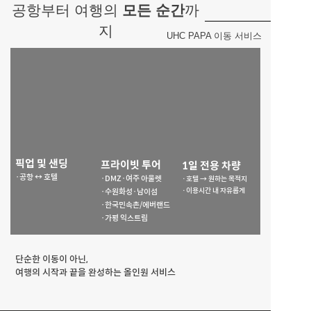
공항부터 여행의 
모든 순간
까
지
UHC PAPA 이동 서비스
픽업 및 샌딩
프라이빗 투어
1일 전용 차량
·공항 ↔ 호텔
·DMZ
·여주 아울렛
·호텔 → 원하는 목적지
·이용시간 내 자유롭게
·수원화성
·남이섬
·한국민속촌/에버랜드
·가평 익스트림
단순한 이동이 아닌,
여행의 시작과 끝을 완성하는 올인원 서비스