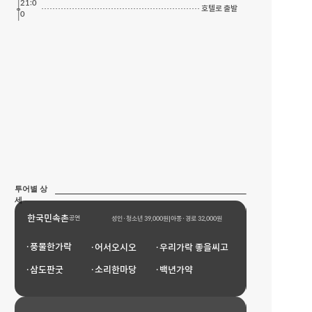
21:0
호텔로 출발
0
투어별 상
세
한국민속촌
한국민속촌
공연
성인·청소년 39,000원
아동·경로 32,000원
·풍물한가락
·옹기생활관
·어서오시오
·우리가락 좋을씨고
·삼도판굿
·소리한마당
·백년가약
·세계민속관